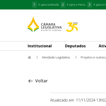
1
Ir para conteúdo
2
Ir para o menu
3
Ir para o 
Institucional
Deputados
Ati
Atividade Legislativa
Projetos e outras
Proposição
Voltar
Atualizado em
11/11/2024 13h0