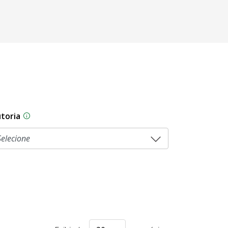
toria
As proposições legislativas na CLDF podem ser origi