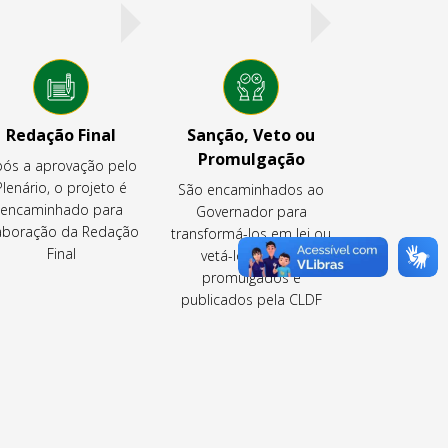
Redação Final
Sanção, Veto ou
Promulgação
ós a aprovação pelo
Plenário, o projeto é
São encaminhados ao
encaminhado para
Governador para
aboração da Redação
transformá-los em lei ou
Final
vetá-los ou são
promulgados e
publicados pela CLDF