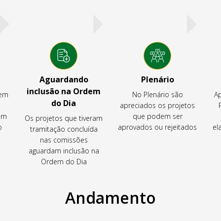
Aguardando
Plenário
inclusão na Ordem
tem
No Plenário são
Ap
do Dia
apreciados os projetos
em
que podem ser
Os projetos que tiveram
o
aprovados ou rejeitados
el
tramitação concluída
nas comissões
aguardam inclusão na
Ordem do Dia
Andamento