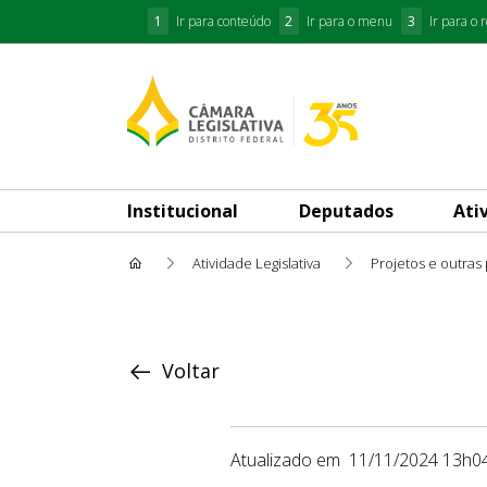
1
Ir para conteúdo
2
Ir para o menu
3
Ir para o 
Institucional
Deputados
Ati
Atividade Legislativa
Projetos e outras
Proposição
Voltar
Atualizado em
11/11/2024 13h0