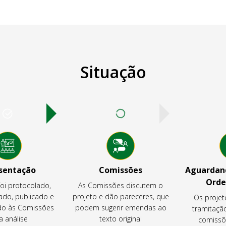
Situação
sentação
Comissões
Aguardand
Orde
foi protocolado,
As Comissões discutem o
ado, publicado e
projeto e dão pareceres, que
Os projet
o às Comissões
podem sugerir emendas ao
tramitaçã
a análise
texto original
comissõ