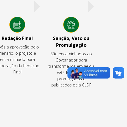
Redação Final
Sanção, Veto ou
Promulgação
ós a aprovação pelo
Plenário, o projeto é
São encaminhados ao
encaminhado para
Governador para
aboração da Redação
transformá-los em lei ou
Final
vetá-los ou são
promulgados e
publicados pela CLDF