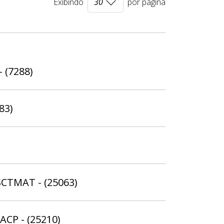
Exibindo
por página
- (7288)
83)
SCTMAT - (25063)
ACP - (25210)