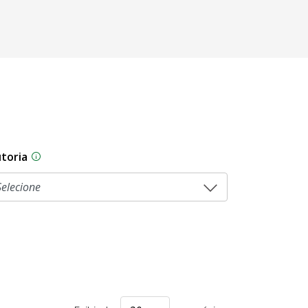
toria
As proposições legislativas na CLDF podem ser origi