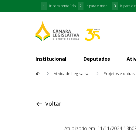
1
Ir para conteúdo
2
Ir para o menu
3
Ir para o 
Institucional
Deputados
Ati
Atividade Legislativa
Projetos e outras
Proposição
Voltar
Atualizado em
11/11/2024 13h0