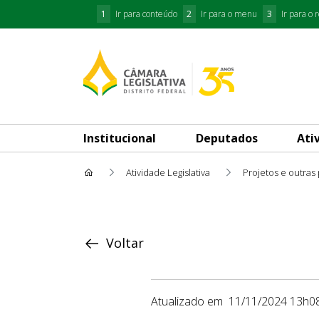
1
Ir para conteúdo
2
Ir para o menu
3
Ir para o 
Institucional
Deputados
Ati
Atividade Legislativa
Projetos e outras
Proposição
Voltar
Atualizado em
11/11/2024 13h0