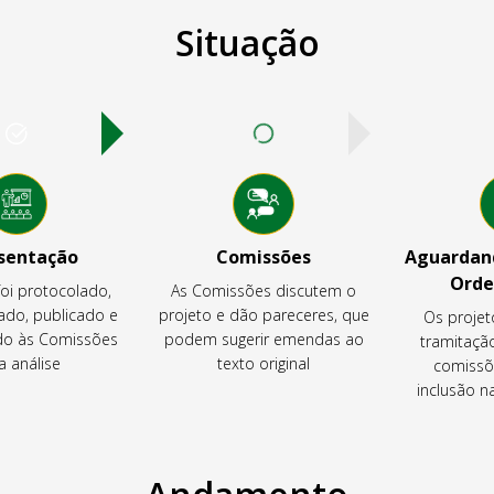
Situação
sentação
Comissões
Aguardand
Orde
foi protocolado,
As Comissões discutem o
ado, publicado e
projeto e dão pareceres, que
Os projet
o às Comissões
podem sugerir emendas ao
tramitaçã
a análise
texto original
comissõ
inclusão 