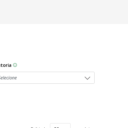
toria
As proposições legislativas na CLDF podem ser origi