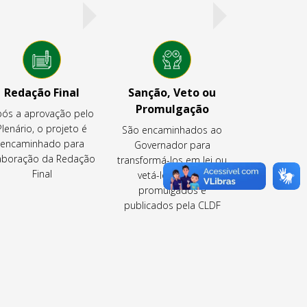
Redação Final
Sanção, Veto ou
Promulgação
ós a aprovação pelo
Plenário, o projeto é
São encaminhados ao
encaminhado para
Governador para
aboração da Redação
transformá-los em lei ou
Final
vetá-los ou são
promulgados e
publicados pela CLDF