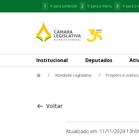
1
Ir para conteúdo
2
Ir para o menu
3
Ir para o 
Institucional
Deputados
Ati
Atividade Legislativa
Projetos e outras
Proposição
Voltar
Atualizado em
11/11/2024 13h0