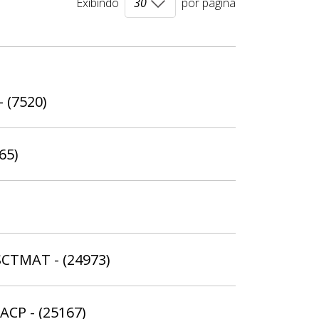
Exibindo
por página
- (7520)
65)
SCTMAT - (24973)
ACP - (25167)