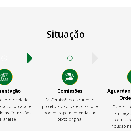
Situação
sentação
Comissões
Aguardand
Orde
foi protocolado,
As Comissões discutem o
ado, publicado e
projeto e dão pareceres, que
Os projet
o às Comissões
podem sugerir emendas ao
tramitaçã
a análise
texto original
comissõ
inclusão 