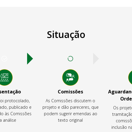
Situação
sentação
Comissões
Aguardand
Orde
foi protocolado,
As Comissões discutem o
ado, publicado e
projeto e dão pareceres, que
Os projet
o às Comissões
podem sugerir emendas ao
tramitaçã
a análise
texto original
comissõ
inclusão 