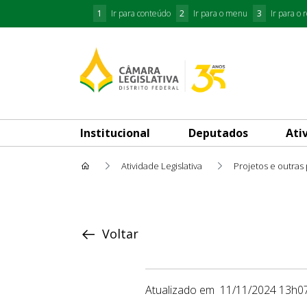
1
Ir para conteúdo
2
Ir para o menu
3
Ir para o 
Institucional
Deputados
Ati
Atividade Legislativa
Projetos e outras
Proposição
Voltar
Atualizado em
11/11/2024 13h0