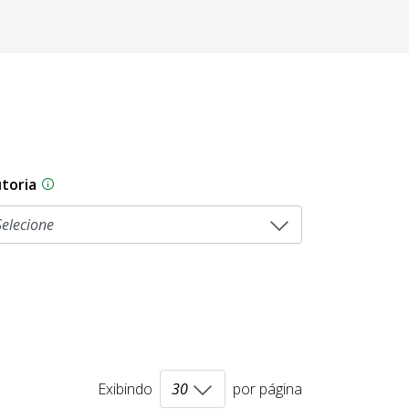
toria
As proposições legislativas na CLDF podem ser origi
Exibindo
por página