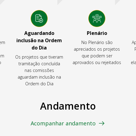
Aguardando
Plenário
inclusão na Ordem
tem
No Plenário são
Ap
do Dia
apreciados os projetos
em
que podem ser
Os projetos que tiveram
o
aprovados ou rejeitados
el
tramitação concluída
nas comissões
aguardam inclusão na
Ordem do Dia
Andamento
Acompanhar andamento