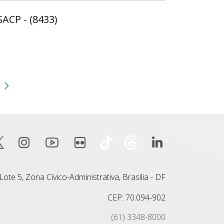
SACP - (8433)
gina
 anterior
Próxima página
ote 5, Zona Cívico-Administrativa, Brasília - DF
CEP: 70.094-902
(61) 3348-8000