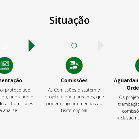
Situação
sentação
Comissões
Aguardand
Orde
foi protocolado,
As Comissões discutem o
ado, publicado e
projeto e dão pareceres, que
Os projet
o às Comissões
podem sugerir emendas ao
tramitaçã
a análise
texto original
comissõ
inclusão 