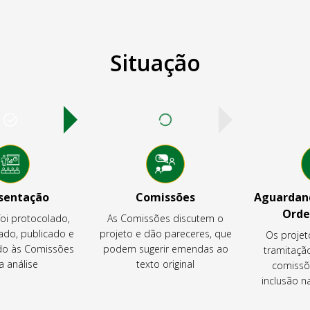
Situação
sentação
Comissões
Aguardand
Orde
foi protocolado,
As Comissões discutem o
ado, publicado e
projeto e dão pareceres, que
Os projet
o às Comissões
podem sugerir emendas ao
tramitaçã
a análise
texto original
comissõ
inclusão 