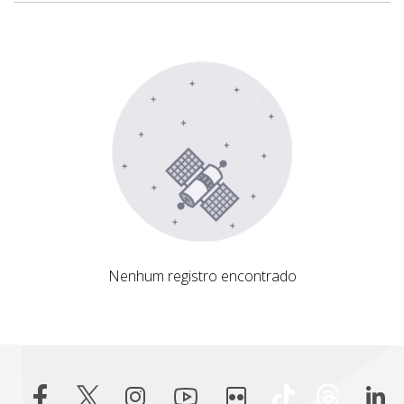
Nenhum registro encontrado
Nenhum registro encontrado