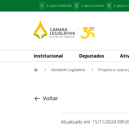
1
Ir para conteúdo
2
Ir para o menu
3
Ir para o 
Institucional
Deputados
Ati
Atividade Legislativa
Projetos e outras
Proposição
Voltar
Atualizado em
15/11/2024 09h3