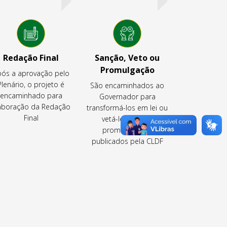
Redação Final
Sanção, Veto ou
Promulgação
ós a aprovação pelo
Plenário, o projeto é
São encaminhados ao
encaminhado para
Governador para
aboração da Redação
transformá-los em lei ou
Final
vetá-los ou são
promulgados e
publicados pela CLDF