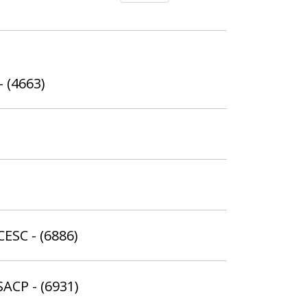
- (4663)
CESC - (6886)
SACP - (6931)