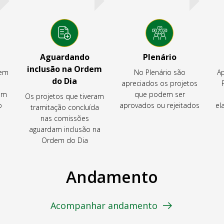
Aguardando
Plenário
inclusão na Ordem
tem
No Plenário são
Ap
do Dia
apreciados os projetos
em
que podem ser
Os projetos que tiveram
o
aprovados ou rejeitados
el
tramitação concluída
nas comissões
aguardam inclusão na
Ordem do Dia
Andamento
Acompanhar andamento