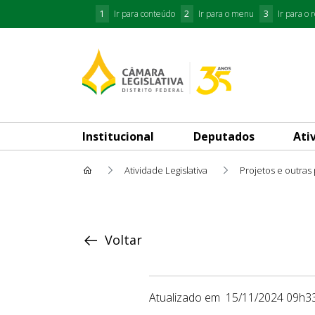
1
Ir para conteúdo
2
Ir para o menu
3
Ir para o 
Institucional
Deputados
Ati
Atividade Legislativa
Projetos e outras
Proposição
Voltar
Atualizado em
15/11/2024 09h3