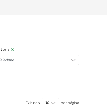
toria
As proposições legislativas na CLDF podem ser origi
Exibindo
por página