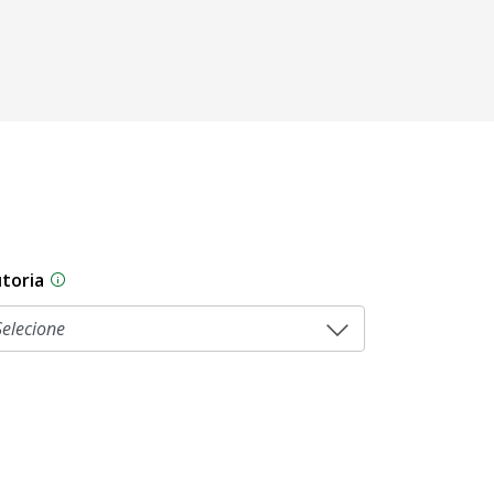
toria
As proposições legislativas na CLDF podem ser origi