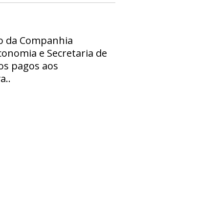
dio da Companhia
conomia e Secretaria de
ios pagos aos
a..