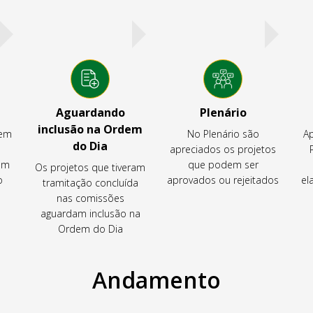
Aguardando
Plenário
inclusão na Ordem
tem
No Plenário são
Ap
do Dia
apreciados os projetos
em
que podem ser
Os projetos que tiveram
o
aprovados ou rejeitados
el
tramitação concluída
nas comissões
aguardam inclusão na
Ordem do Dia
Andamento