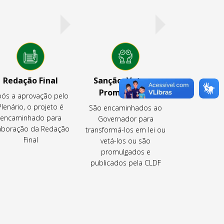
Redação Final
Sanção, Veto ou
Promulgação
ós a aprovação pelo
Plenário, o projeto é
São encaminhados ao
encaminhado para
Governador para
aboração da Redação
transformá-los em lei ou
Final
vetá-los ou são
promulgados e
publicados pela CLDF