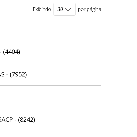
Exibindo
por página
- (4404)
S - (7952)
SACP - (8242)