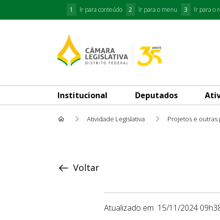
1
Ir para conteúdo
2
Ir para o menu
3
Ir para o 
Institucional
Deputados
Ati
Atividade Legislativa
Projetos e outras
Proposição
Voltar
Atualizado em
15/11/2024 09h3