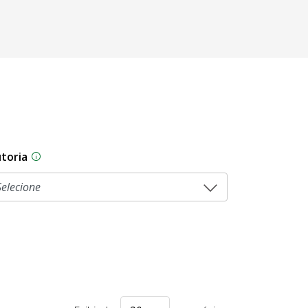
toria
As proposições legislativas na CLDF podem ser origi