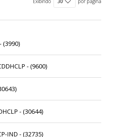
Exibindo
por página
- (3990)
 CDDHCLP - (9600)
30643)
DHCLP - (30644)
CP-IND - (32735)