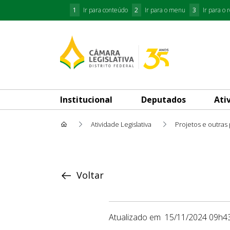
1
Ir para conteúdo
2
Ir para o menu
3
Ir para o 
Institucional
Deputados
Ati
Atividade Legislativa
Projetos e outras
Proposição
Voltar
Atualizado em
15/11/2024 09h4