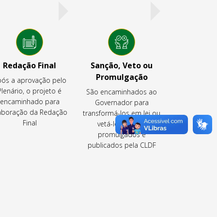
Redação Final
Sanção, Veto ou
Promulgação
ós a aprovação pelo
Plenário, o projeto é
São encaminhados ao
encaminhado para
Governador para
aboração da Redação
transformá-los em lei ou
Final
vetá-los ou são
promulgados e
publicados pela CLDF