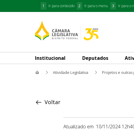
1
Ir para conteúdo
2
Ir para o menu
3
Ir para o 
Institucional
Deputados
Ati
Atividade Legislativa
Projetos e outras
Proposição
Voltar
Atualizado em
10/11/2024 12h4