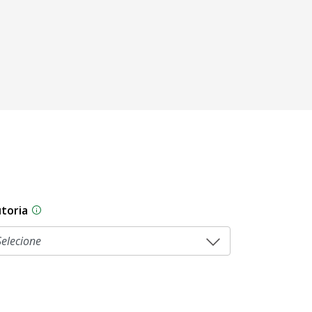
toria
As proposições legislativas na CLDF podem ser origi