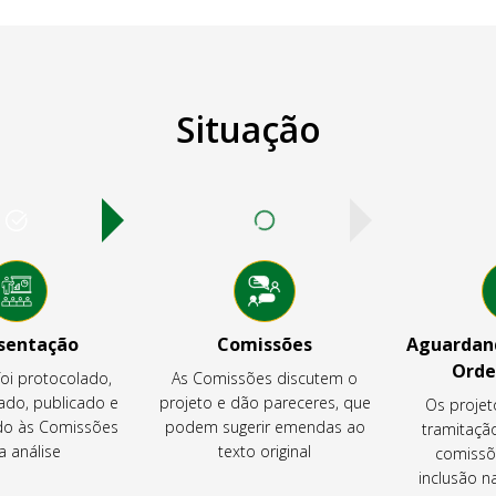
Situação
sentação
Comissões
Aguardand
Orde
foi protocolado,
As Comissões discutem o
ado, publicado e
projeto e dão pareceres, que
Os projet
o às Comissões
podem sugerir emendas ao
tramitaçã
a análise
texto original
comissõ
inclusão 