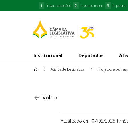
1
Ir para conteúdo
2
Ir para o menu
3
Ir para o 
Institucional
Deputados
Ati
Atividade Legislativa
Projetos e outras
Proposição
Voltar
Atualizado em
07/05/2026 17h5