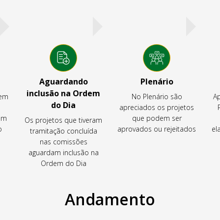
Aguardando
Plenário
inclusão na Ordem
tem
No Plenário são
Ap
do Dia
apreciados os projetos
em
que podem ser
Os projetos que tiveram
o
aprovados ou rejeitados
el
tramitação concluída
nas comissões
aguardam inclusão na
Ordem do Dia
Andamento