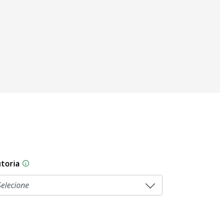
toria
As proposições legislativas na CLDF podem ser origi