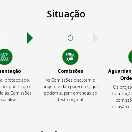
Situação
sentação
Comissões
Aguardand
Orde
foi protocolado,
As Comissões discutem o
ado, publicado e
projeto e dão pareceres, que
Os projet
o às Comissões
podem sugerir emendas ao
tramitaçã
a análise
texto original
comissõ
inclusão 