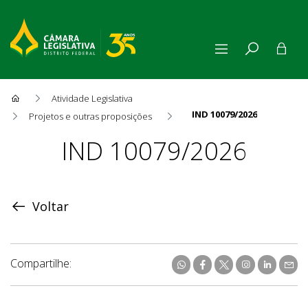
Atividade Legislativa
IND 10079/2026
Projetos e outras proposições
Proposição
IND 10079/2026
Voltar
Compartilhe: