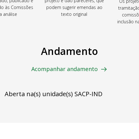
ado, publicado e
projeto e dão pareceres, que
Os projet
o às Comissões
podem sugerir emendas ao
tramitaçã
a análise
texto original
comissõ
inclusão 
Andamento
Acompanhar andamento
Aberta na(s) unidade(s) SACP-IND