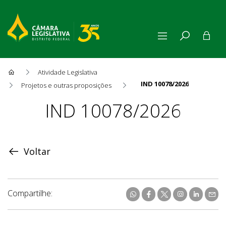
Atividade Legislativa
IND 10078/2026
Projetos e outras proposições
Proposição
IND 10078/2026
Voltar
Compartilhe: