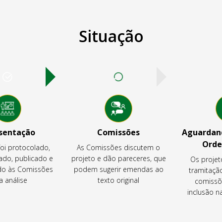
Situação
sentação
Comissões
Aguardand
Orde
foi protocolado,
As Comissões discutem o
ado, publicado e
projeto e dão pareceres, que
Os projet
o às Comissões
podem sugerir emendas ao
tramitaçã
a análise
texto original
comissõ
inclusão 