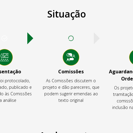
Situação
sentação
Comissões
Aguardand
Orde
foi protocolado,
As Comissões discutem o
ado, publicado e
projeto e dão pareceres, que
Os projet
o às Comissões
podem sugerir emendas ao
tramitaçã
a análise
texto original
comissõ
inclusão 