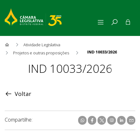
Atividade Legislativa
IND 10033/2026
Projetos e outras proposições
Proposição
IND 10033/2026
Voltar
Compartilhe: