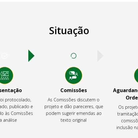
Situação
sentação
Comissões
Aguardand
Orde
foi protocolado,
As Comissões discutem o
ado, publicado e
projeto e dão pareceres, que
Os projet
o às Comissões
podem sugerir emendas ao
tramitaçã
a análise
texto original
comissõ
inclusão 