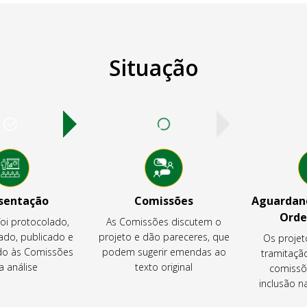
Situação
sentação
Comissões
Aguardand
Orde
foi protocolado,
As Comissões discutem o
ado, publicado e
projeto e dão pareceres, que
Os projet
o às Comissões
podem sugerir emendas ao
tramitaçã
a análise
texto original
comissõ
inclusão 