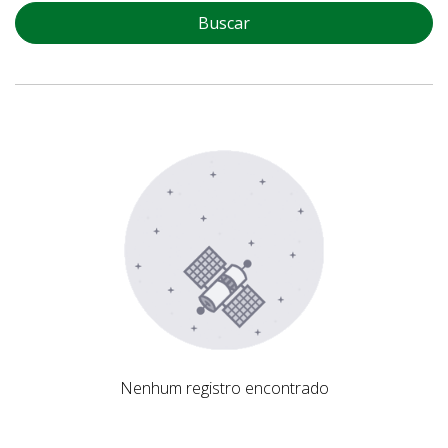
Buscar
Nenhum registro encontrado
Nenhum registro encontrado