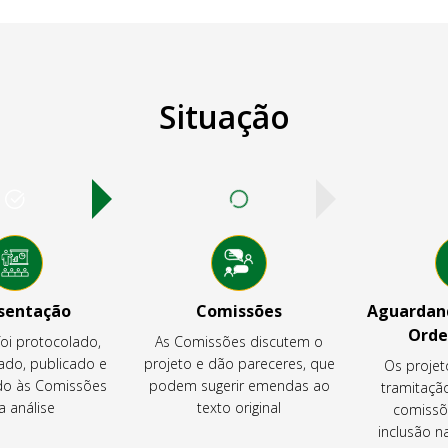
Situação
sentação
Comissões
Aguardand
Orde
foi protocolado,
As Comissões discutem o
ado, publicado e
projeto e dão pareceres, que
Os projet
o às Comissões
podem sugerir emendas ao
tramitaçã
a análise
texto original
comissõ
inclusão 