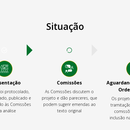
Situação
sentação
Comissões
Aguardand
Orde
foi protocolado,
As Comissões discutem o
ado, publicado e
projeto e dão pareceres, que
Os projet
o às Comissões
podem sugerir emendas ao
tramitaçã
a análise
texto original
comissõ
inclusão 