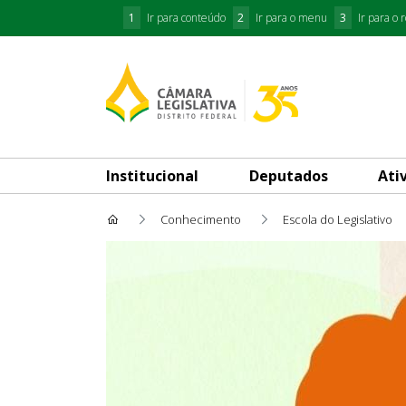
1
Ir para conteúdo
2
Ir para o menu
3
Ir para o 
Institucional
Deputados
Ati
Conhecimento
Escola do Legislativo
5ª Semana Legislativa pela 