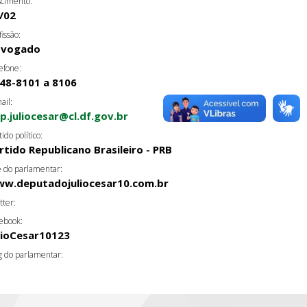
cimento:
/02
fissão:
dvogado
efone:
48-8101 a 8106
ail:
p.juliocesar@cl.df.gov.br
tido político:
rtido Republicano Brasileiro - PRB
e do parlamentar:
w.deputadojuliocesar10.com.br
tter:
ebook:
lioCesar10123
g do parlamentar: