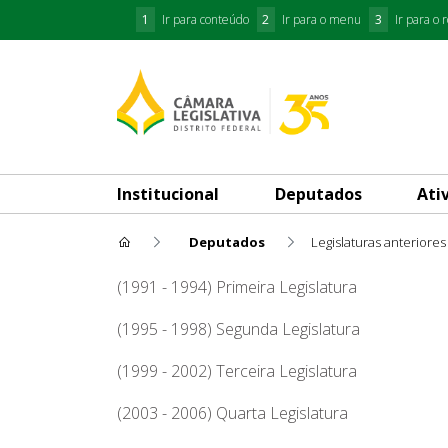
1
Ir para conteúdo
2
Ir para o menu
3
Ir para o 
Institucional
Deputados
Ati
Deputados
Legislaturas anteriores
Julio Cesar
(1991 - 1994) Primeira Legislatura
(1995 - 1998) Segunda Legislatura
(1999 - 2002) Terceira Legislatura
(2003 - 2006) Quarta Legislatura