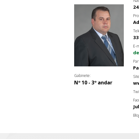
Nas
24
Pro
A
Tel
33
E-m
de
Par
Pa
Gabinete:
Sit
Nº 10 - 3º andar
ww
Twi
Fac
Ju
Blo