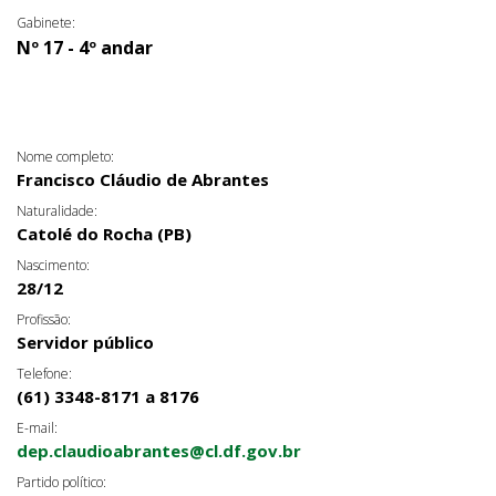
Gabinete:
Nº 17 - 4º andar
Nome completo:
Francisco Cláudio de Abrantes
Naturalidade:
Catolé do Rocha (PB)
Nascimento:
28/12
Profissão:
Servidor público
Telefone:
(61) 3348-8171 a 8176
E-mail:
dep.claudioabrantes@cl.df.gov.br
Partido político: