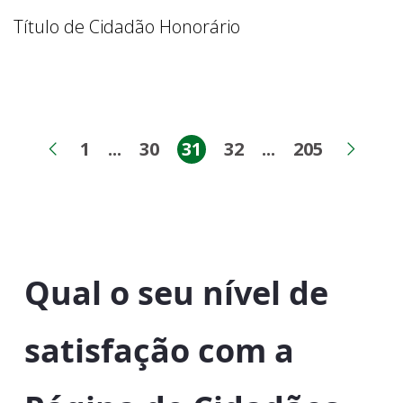
Título de Cidadão Honorário
1
...
30
31
32
...
205
Página
Páginas intermediárias
Página
Página
Página
Páginas inter
Página
Página anterior
Próx