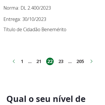
Norma: DL 2.400/2023
Entrega: 30/10/2023
Título de Cidadão Benemérito
1
...
21
22
23
...
205
Página
Páginas intermediárias
Página
Página
Página
Páginas inter
Página
Página anterior
Próx