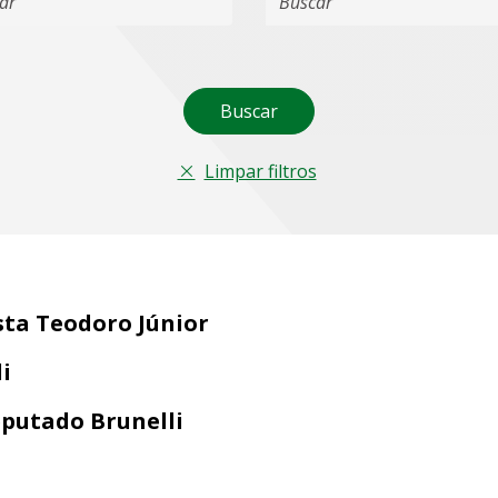
Buscar
Limpar filtros
sta Teodoro Júnior
i
putado Brunelli