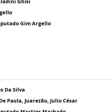
adini Ghisi
gello
putado Gim Argello
s Da Silva
e Paula, Juarezão, Julio César
putado Martins Machado