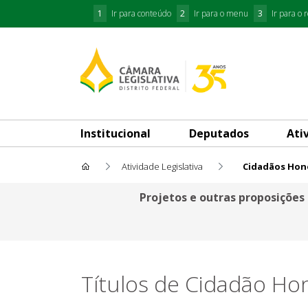
1
Ir para conteúdo
2
Ir para o menu
3
Ir para o 
Institucional
Deputados
Ati
Atividade Legislativa
Cidadãos Hon
Cidadãos Honorários
Projetos e outras proposições
Títulos de Cidadão Ho