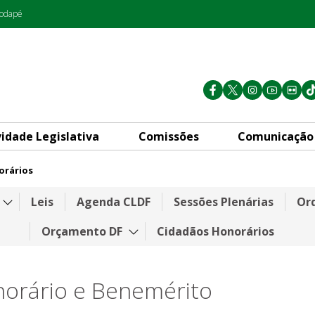
rodapé
vidade Legislativa
Comissões
Comunicação
orários
Leis
Agenda CLDF
Sessões Plenárias
Ord
Orçamento DF
Cidadãos Honorários
norário e Benemérito