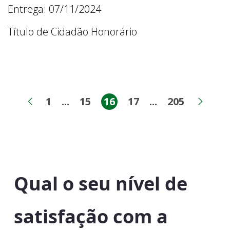
Entrega: 07/11/2024
Título de Cidadão Honorário
1
...
15
16
17
...
205
Página
Páginas intermediárias
Página
Página
Página
Páginas inter
Página
Página anterior
Próx