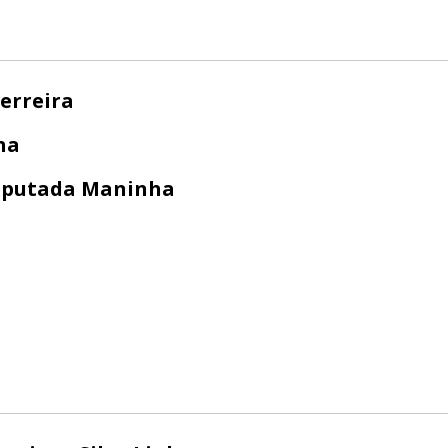
Ferreira
ha
putada Maninha