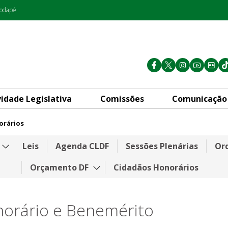
rodapé
vidade Legislativa
Comissões
Comunicação
orários
Leis
Agenda CLDF
Sessões Plenárias
Ord
Orçamento DF
Cidadãos Honorários
norário e Benemérito