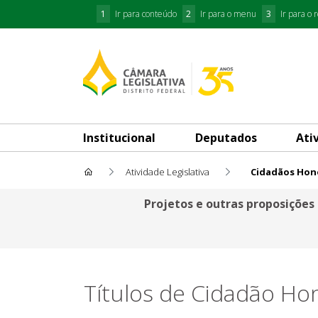
1
Ir para conteúdo
2
Ir para o menu
3
Ir para o 
Institucional
Deputados
Ati
Atividade Legislativa
Cidadãos Hon
Cidadãos Honorários
Projetos e outras proposições
Títulos de Cidadão Ho