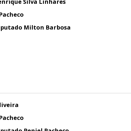
enrique Silva Linhares
 Pacheco
putado Milton Barbosa
liveira
 Pacheco
putado Peniel Pacheco