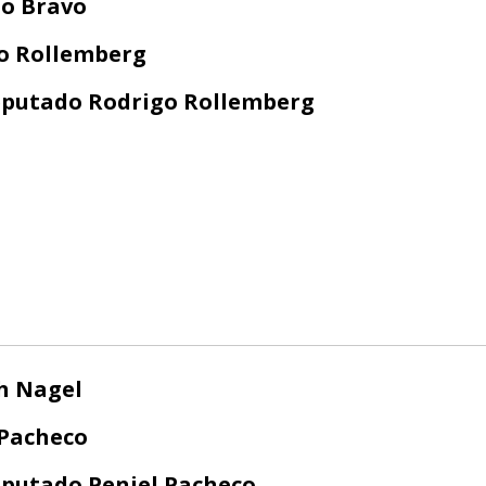
to Bravo
o Rollemberg
putado Rodrigo Rollemberg
h Nagel
 Pacheco
putado Peniel Pacheco