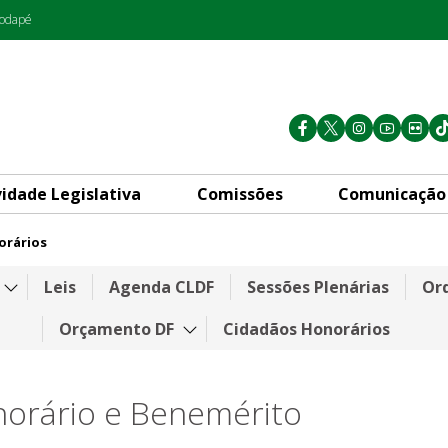
rodapé
vidade Legislativa
Comissões
Comunicação
orários
Leis
Agenda CLDF
Sessões Plenárias
Ord
Orçamento DF
Cidadãos Honorários
norário e Benemérito