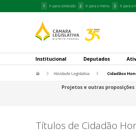
1
Ir para conteúdo
2
Ir para o menu
3
Ir para o 
Institucional
Deputados
Ati
Atividade Legislativa
Cidadãos Hon
Cidadãos Honorários
Projetos e outras proposições
Títulos de Cidadão Ho