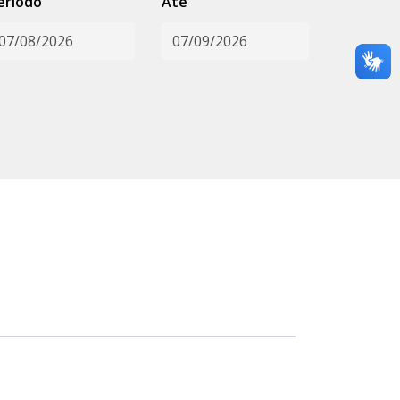
eríodo
Até