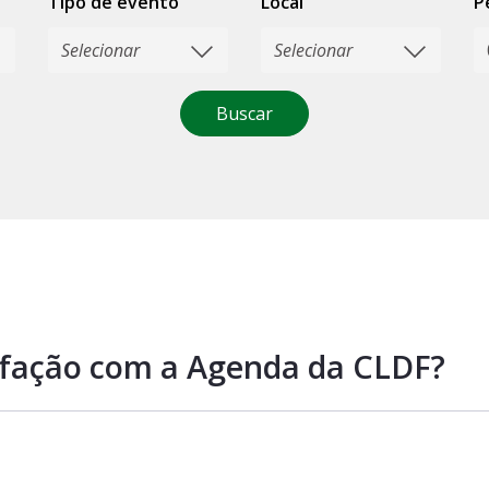
Tipo de evento
Local
P
Buscar
isfação com a Agenda da CLDF?