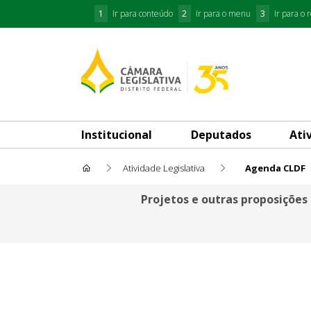
1
Ir para conteúdo
2
Ir para o menu
3
Ir para o 
Institucional
Deputados
Ati
Atividade Legislativa
Agenda CLDF
Agenda CLDF
Projetos e outras proposições