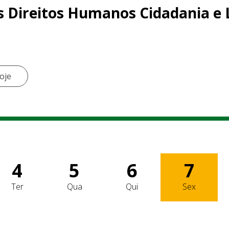
 Direitos Humanos Cidadania e L
oje
4
5
6
7
Ter
Qua
Qui
Sex