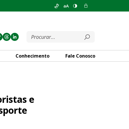
aA
Conhecimento
Fale Conosco
radores é aprovada na Comiss
ristas e
sporte