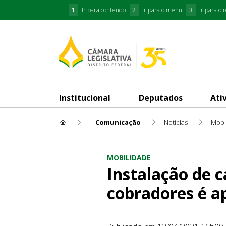
1
Ir para conteúdo
2
Ir para o menu
3
Ir para o 
Institucional
Deputados
Ati
Comunicação
Notícias
Mobi
Instalação de cabines de pr
MOBILIDADE
Instalação de 
cobradores é a