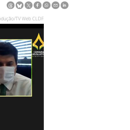
rodução/TV Web CLDF