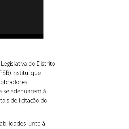
gislativa do Distrito
PSB) institui que
cobradores.
ara se adequarem à
is de licitação do
bilidades junto à