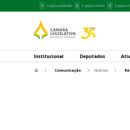
1
Ir para conteúdo
2
Ir para o menu
3
Ir para o 
Institucional
Deputados
Ati
Comunicação
Notícias
Re
Retrospectiva 2019-2022