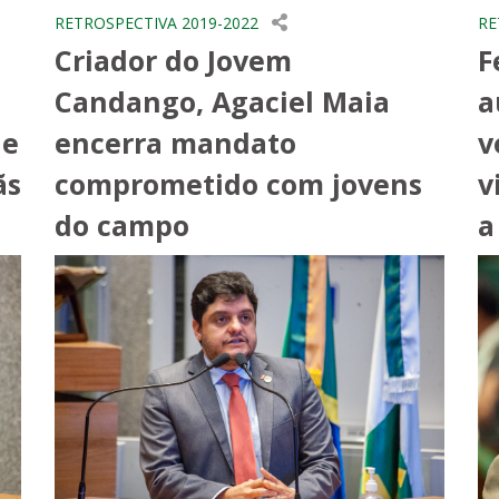
RETROSPECTIVA 2019-2022
RE
Criador do Jovem
F
Candango, Agaciel Maia
a
 e
encerra mandato
v
ãs
comprometido com jovens
v
do campo
a