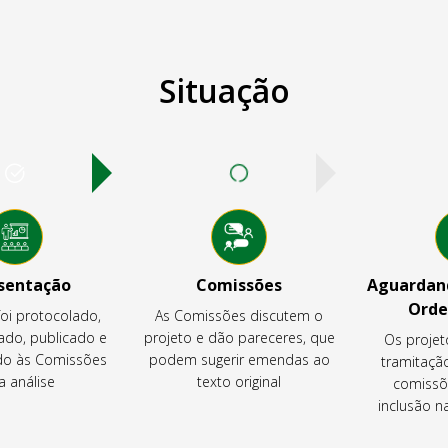
Situação
sentação
Comissões
Aguardand
Orde
foi protocolado,
As Comissões discutem o
ado, publicado e
projeto e dão pareceres, que
Os projet
o às Comissões
podem sugerir emendas ao
tramitaçã
a análise
texto original
comissõ
inclusão 