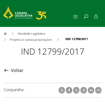
Atividade Legislativa
IND 12799/2017
Projetos e outras proposições
Proposição
IND 12799/2017
Voltar
Compartilhe: