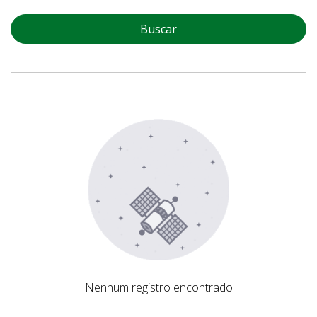
Buscar
Nenhum registro encontrado
Nenhum registro encontrado