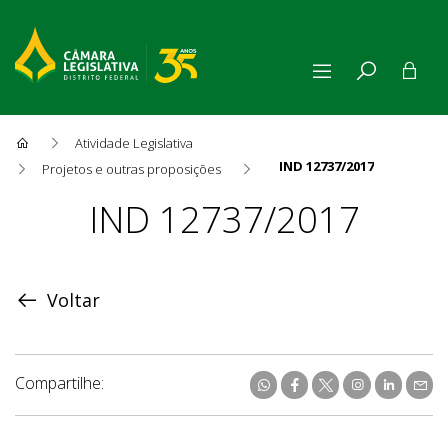
Atividade Legislativa
IND 12737/2017
Projetos e outras proposições
Proposição
IND 12737/2017
Voltar
Compartilhe: