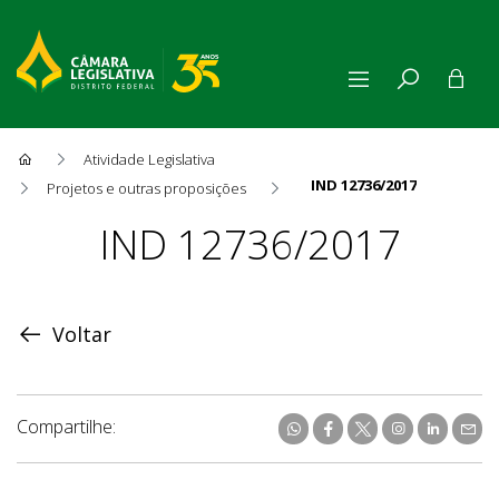
Atividade Legislativa
IND 12736/2017
Projetos e outras proposições
Proposição
IND 12736/2017
Voltar
Compartilhe: