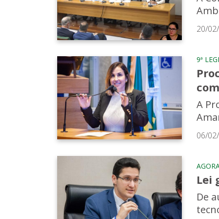
Ambi
20/02
9ª LE
Proc
com
A Pr
Amar
06/02
AGORA 
Lei 
De a
tecn