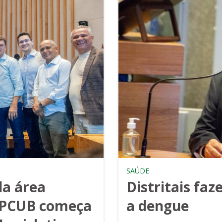
SAÚDE
da área
Distritais fa
 PPCUB começa
a dengue