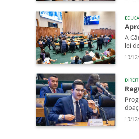
EDUC
Apr
A Câ
lei 
13/12
DIREI
Reg
Prog
doaç
13/12