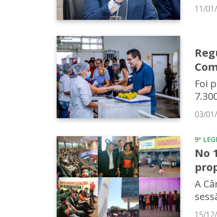
11/01
Reg
Com
Foi p
7.300
03/01
9ª LE
No 1
pro
A Câm
sess
15/12