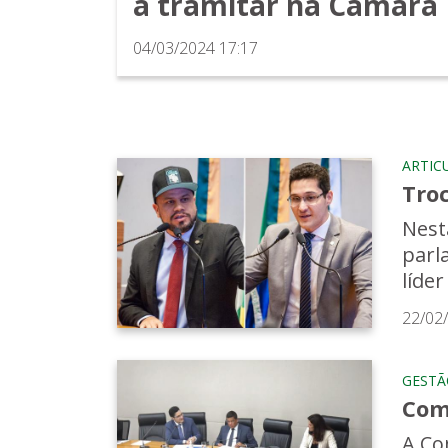
a tramitar na Câmara 
04/03/2024 17:17
ARTIC
Troc
Nest
parl
líder 
22/02
GESTÃ
Com
A Co