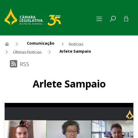
Comunicação
Notícias
Arlete Sampaio
Últimas Notícias
Últimas Notícias
RSS
Arlete Sampaio