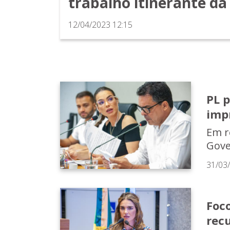
trabalho itinerante d
12/04/2023 12:15
PL p
imp
Em r
Gove
31/03
Foco
recu