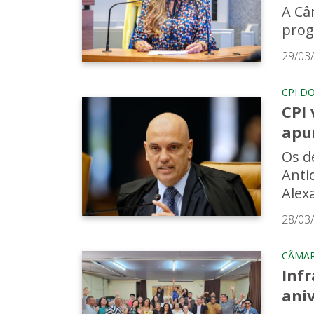
A Câm
prog
29/03
CPI D
CPI 
apu
Os d
Anti
Alexa
28/03
CÂMAR
Inf
ani