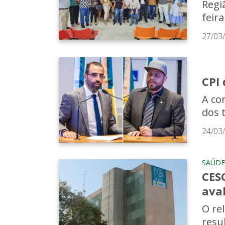
Regi
feira
27/03
CPI
A co
dos 
24/03
SAÚDE
CESC
aval
O re
resu