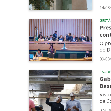
14/03
GESTÃ
Pre
con
O pr
do Di
09/03
SAÚDE
Gabr
Bas
Vist
da C
07/03