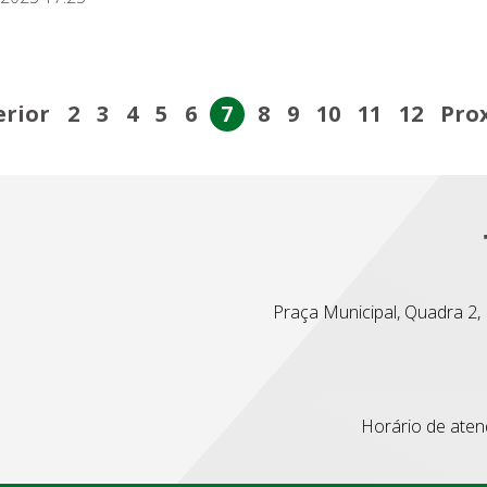
erior
2
3
4
5
6
7
8
9
10
11
12
Pro
Praça Municipal, Quadra 2, L
Horário de atend