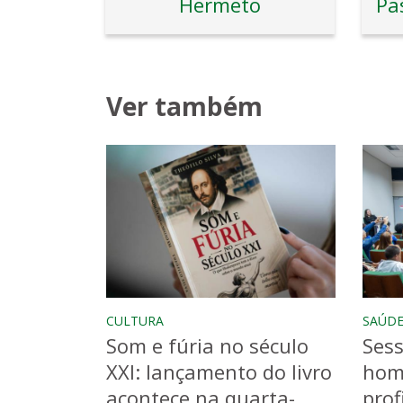
Hermeto
Ver também
CULTURA
SAÚD
Som e fúria no século
Sess
XXI: lançamento do livro
hom
acontece na quarta-
prof