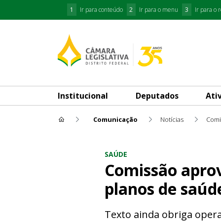
1
Ir para conteúdo
2
Ir para o menu
3
Ir para o 
Institucional
Deputados
Ati
Comunicação
Notícias
Comi
Comissão aprova projeto de l
SAÚDE
Comissão aprov
planos de saúd
Texto ainda obriga oper