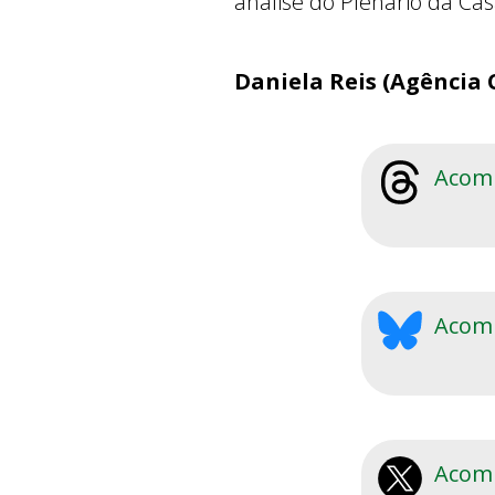
análise do Plenário da Ca
Daniela Reis (Agência 
Acomp
Acomp
Acomp