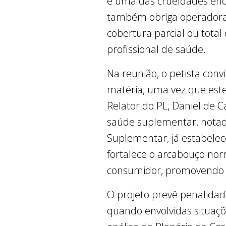
é uma das crueldades eno
também obriga operadoras
cobertura parcial ou total
profissional de saúde.
Na reunião, o petista conv
matéria, uma vez que est
Relator do PL, Daniel de Ca
saúde suplementar, notad
Suplementar, já estabelece
fortalece o arcabouço norm
consumidor, promovendo m
O projeto prevê penalida
quando envolvidas situaçõ