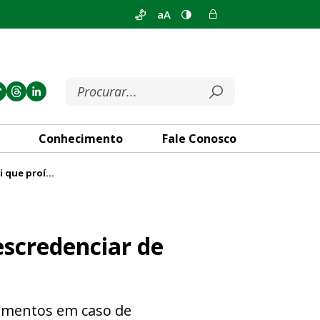
aA
Conhecimento
Fale Conosco
Comissão aprova projeto de lei que proíbe descredenciar de planos de saúde sem aviso
de planos de saúde sem aviso
escredenciar de
cumentos em caso de