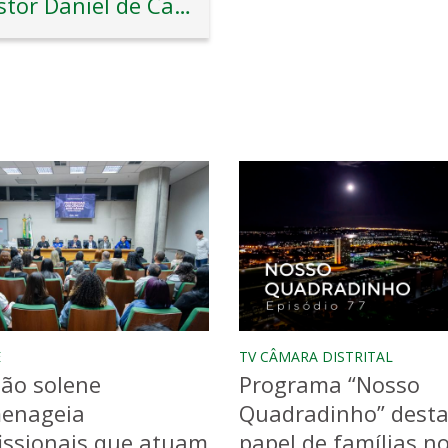
Pastor Daniel de Castro
E
TV CÂMARA DISTRITAL
ão solene
Programa “Nosso
enageia
Quadradinho” dest
issionais que atuam
papel de famílias n