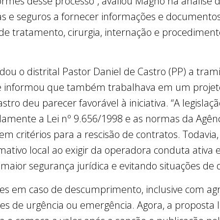
rmes desse processo”, avaliou Magno na análise d
 e seguros a fornecer informações e documento
 de tratamento, cirurgia, internação e procediment
idou o distrital Pastor Daniel de Castro (PP) a tra
e informou que também trabalhava em um projeto
stro deu parecer favorável à iniciativa. “A legislaç
amente a Lei nº 9.656/1998 e as normas da Agênc
m critérios para a rescisão de contratos. Todavia
ativo local ao exigir da operadora conduta ativa 
aior segurança jurídica e evitando situações de
des em caso de descumprimento, inclusive com a
es de urgência ou emergência. Agora, a proposta l