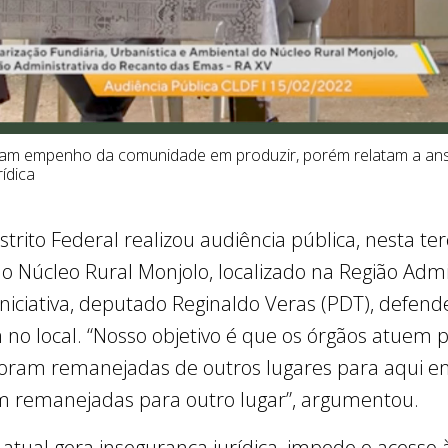
am empenho da comunidade em produzir, porém relatam a an
rídica
trito Federal realizou audiência pública, nesta terç
do Núcleo Rural Monjolo, localizado na Região Adm
iniciativa, deputado Reginaldo Veras (PDT), defend
m no local. “Nosso objetivo é que os órgãos atuem
 foram remanejadas de outros lugares para aqui e
m remanejadas para outro lugar”, argumentou.
atual gera insegurança jurídica, impede o acesso à