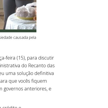
siedade causada pela
a-feira (15), para discutir
inistrativa do Recanto das
eu uma solução definitiva
 para que vocês fiquem
m governos anteriores, e
 crédito e,