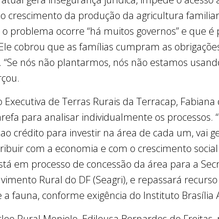
 crescimento da produção da agricultura familiar.
o problema ocorre “há muitos governos” e que é p
Ele cobrou que as famílias cumpram as obrigações 
. “Se nós não plantarmos, nós não estamos usando
rçou.
 Executiva de Terras Rurais da Terracap, Fabiana d
refa para analisar individualmente os processos. “
 ao crédito para investir na área de cada um, vai 
ibuir com a economia e com o crescimento social
stá em processo de concessão da área para a Secre
imento Rural do DF (Seagri), e repassará recurso
a fauna, conforme exigência do Instituto Brasília
leo Rural Monjolo, Edileusa Bernardes de Freitas,