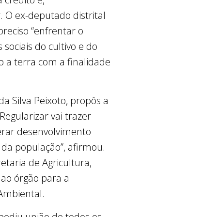
 O ex-deputado distrital
reciso “enfrentar o
sociais do cultivo e do
 a terra com a finalidade
a Silva Peixoto, propôs a
Regularizar vai trazer
gerar desenvolvimento
 da população”, afirmou.
taria de Agricultura,
 ao órgão para a
 Ambiental.
 pediu união de todos os