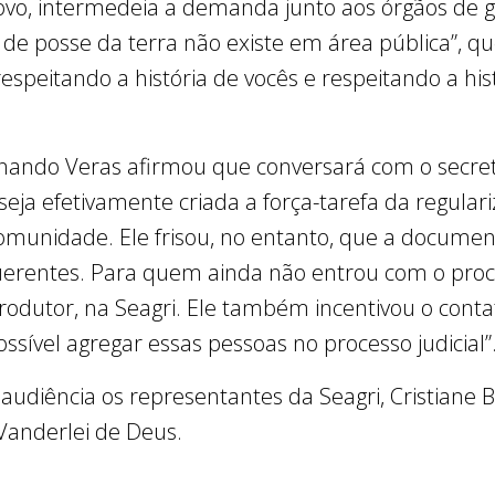
vo, intermedeia a demanda junto aos órgãos de 
 de posse da terra não existe em área pública”, q
speitando a história de vocês e respeitando a hist
ginando Veras afirmou que conversará com o secret
seja efetivamente criada a força-tarefa da regular
omunidade. Ele frisou, no entanto, que a documen
erentes. Para quem ainda não entrou com o process
odutor, na Seagri. Ele também incentivou o cont
ossível agregar essas pessoas no processo judicial”
diência os representantes da Seagri, Cristiane B
Vanderlei de Deus.