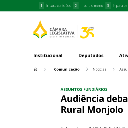
1
Ir para conteúdo
2
Ir para o menu
3
Ir para o 
Institucional
Deputados
Ati
Comunicação
Notícias
Assu
Audiência debate medidas pa
ASSUNTOS FUNDIÁRIOS
Audiência deba
Rural Monjolo