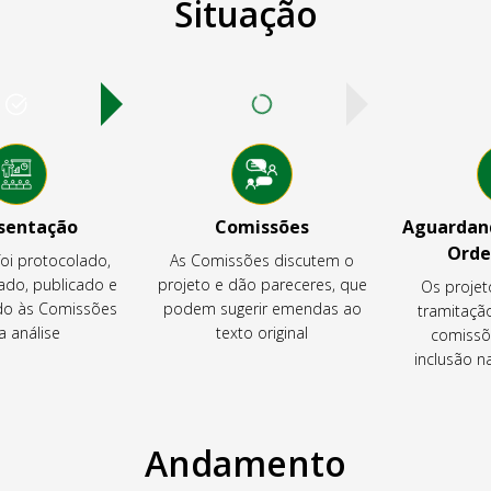
Situação
sentação
Comissões
Aguardand
Orde
foi protocolado,
As Comissões discutem o
ado, publicado e
projeto e dão pareceres, que
Os projet
o às Comissões
podem sugerir emendas ao
tramitaçã
a análise
texto original
comissõ
inclusão 
Andamento