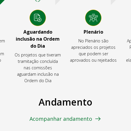
Aguardando
Plenário
inclusão na Ordem
tem
No Plenário são
Ap
do Dia
apreciados os projetos
em
que podem ser
Os projetos que tiveram
o
aprovados ou rejeitados
el
tramitação concluída
nas comissões
aguardam inclusão na
Ordem do Dia
Andamento
Acompanhar andamento