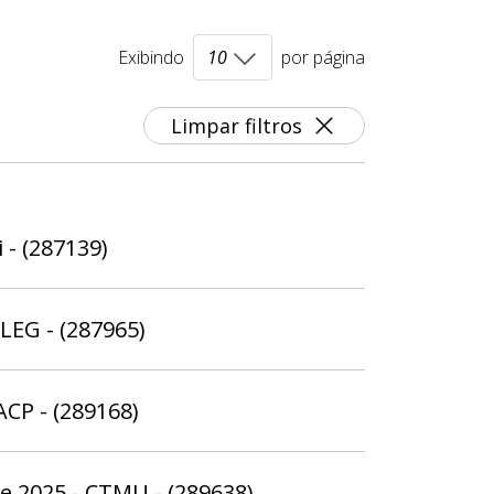
Exibindo
por página
Limpar filtros
 - (287139)
ELEG - (287965)
ACP - (289168)
de 2025 - CTMU - (289638)