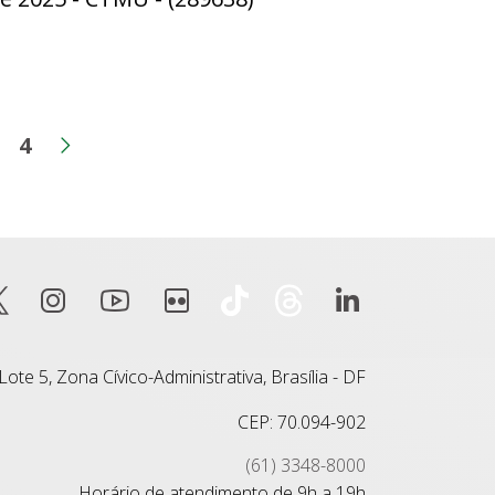
4
ina
Página
Página
erior
Próxima página
ote 5, Zona Cívico-Administrativa, Brasília - DF
CEP: 70.094-902
(61) 3348-8000
Horário de atendimento de 9h a 19h