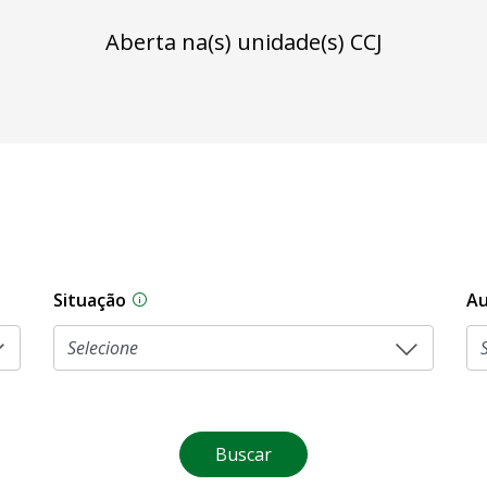
Aberta na(s) unidade(s) CCJ
Situação
Au
Na CLDF, as proposições legislativas pas
Buscar