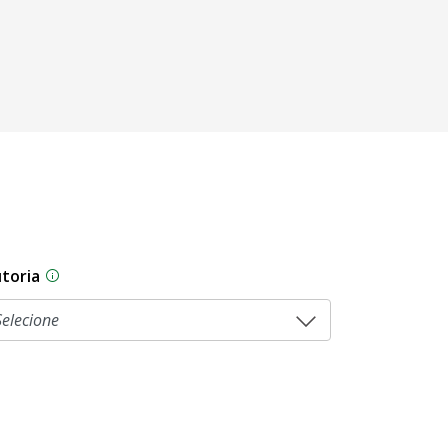
toria
sam por diferentes estágios durante o processo legislati
As proposições legislativas na CLDF podem ser origi