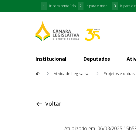
1
Ir para conteúdo
2
Ir para o menu
3
Ir para o 
Institucional
Deputados
Ati
Atividade Legislativa
Projetos e outras
Proposição
Voltar
Atualizado em
06/03/2025 15h5