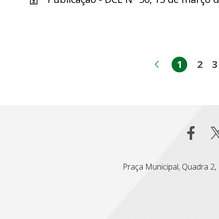
1
2
3
Página
Pág
Página ant
Praça Municipal, Quadra 2, L