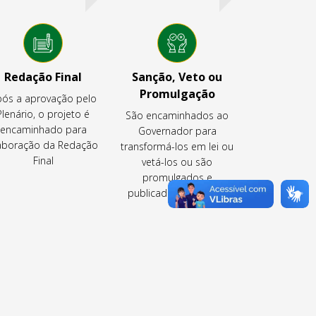
Redação Final
Sanção, Veto ou
Promulgação
ós a aprovação pelo
Plenário, o projeto é
São encaminhados ao
encaminhado para
Governador para
aboração da Redação
transformá-los em lei ou
Final
vetá-los ou são
promulgados e
publicados pela CLDF